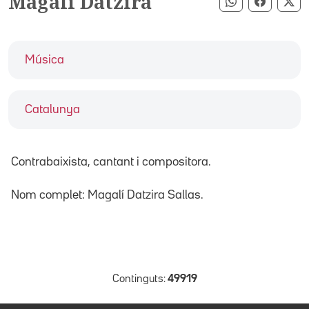
Magalí Datzira
Compartir pe
Compart
Co
Música
Catalunya
Contrabaixista, cantant i compositora.
Nom complet: Magalí Datzira Sallas.
Continguts:
49919