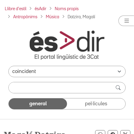
Llibre d'estil
ésAdir
Noms propis
Antropònims
Música
Datzira, Magalí
general
pel·lícules