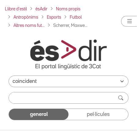
Llibre d'estil
ésAdir
Noms propis
Antropònims
Esports
Futbol
Altres noms fut...
Scherrer, Maxwe...
general
pel·lícules