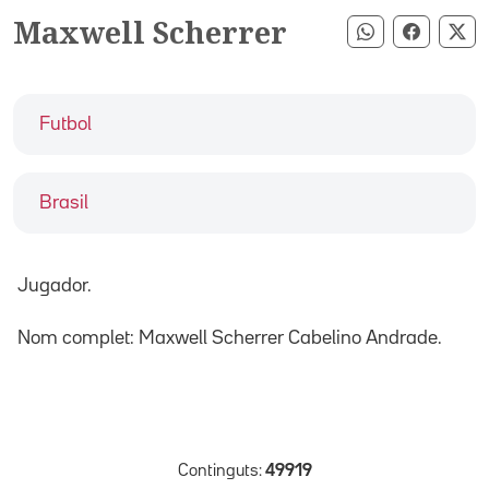
Maxwell Scherrer
Compartir pe
Compart
Co
Futbol
Brasil
Jugador.
Nom complet: Maxwell Scherrer Cabelino Andrade.
Continguts:
49919