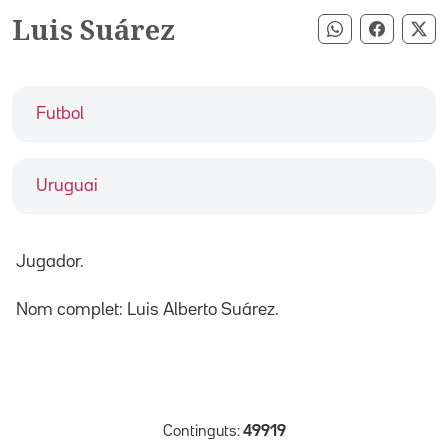
Luis Suárez
Compartir pe
Compart
Co
Futbol
Uruguai
Jugador.
Nom complet: Luis Alberto Suárez.
Continguts:
49919