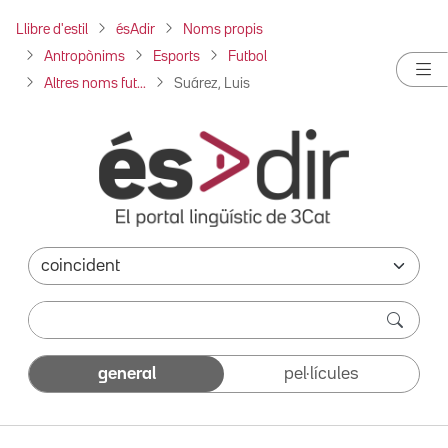
Llibre d'estil
ésAdir
Noms propis
Antropònims
Esports
Futbol
Altres noms fut...
Suárez, Luis
general
pel·lícules