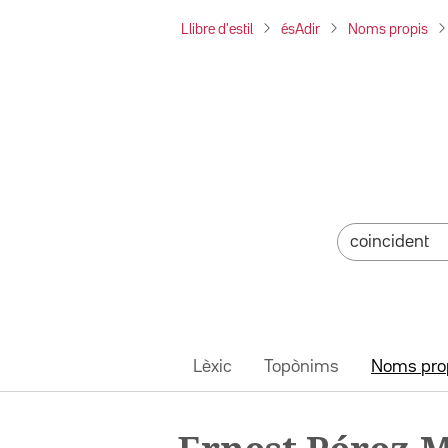
Llibre d'estil
ésAdir
Noms propis
Lèxic
Topònims
Noms pro