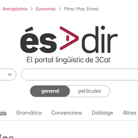
Antropònims
Economia
Pérez-Mas, Ernest
general
pel·lícules
pis
Gramàtica
Convencions
Doblatge
Altres