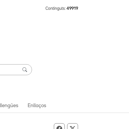
Continguts:
49919
 llengües
Enllaços