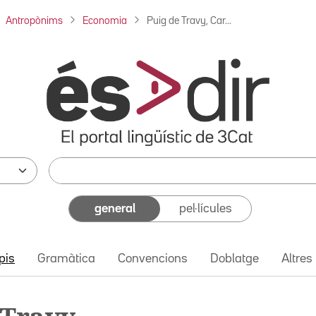
Antropònims
Economia
Puig de Travy, Car...
general
pel·lícules
pis
Gramàtica
Convencions
Doblatge
Altres