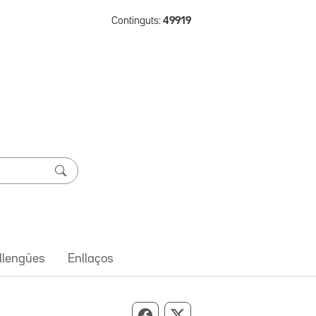
Continguts:
49919
 llengües
Enllaços