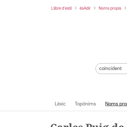
Llibre d'estil
ésAdir
Noms propis
Lèxic
Topònims
Noms pro