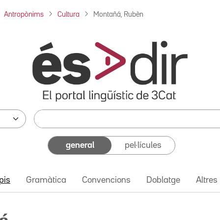
Antropònims
Cultura
Montañá, Rubèn
general
pel·lícules
pis
Gramàtica
Convencions
Doblatge
Altres