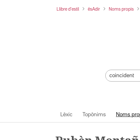
Llibre d'estil
ésAdir
Noms propis
Lèxic
Topònims
Noms pro