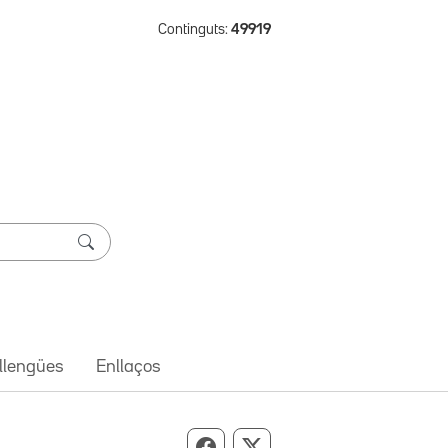
Continguts:
49919
 llengües
Enllaços