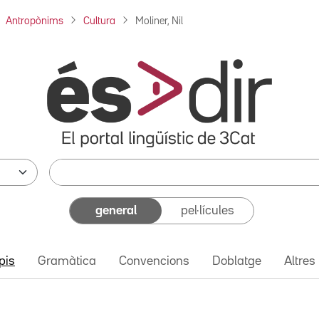
Antropònims
Cultura
Moliner, Nil
general
pel·lícules
pis
Gramàtica
Convencions
Doblatge
Altres