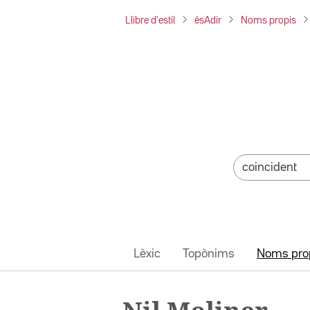
Llibre d'estil
ésAdir
Noms propis
Lèxic
Topònims
Noms pro