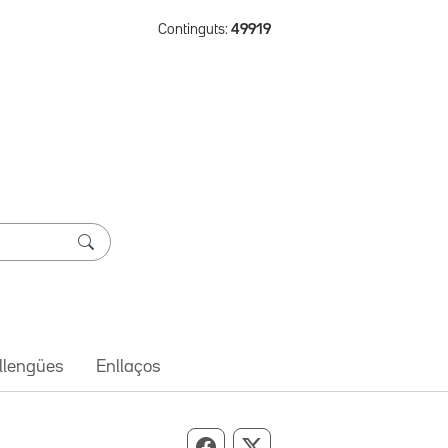
Continguts:
49919
 llengües
Enllaços