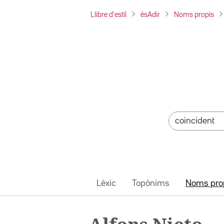
Llibre d'estil
ésAdir
Noms propis
Lèxic
Topònims
Noms pro