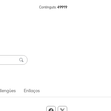
Continguts:
49919
 llengües
Enllaços