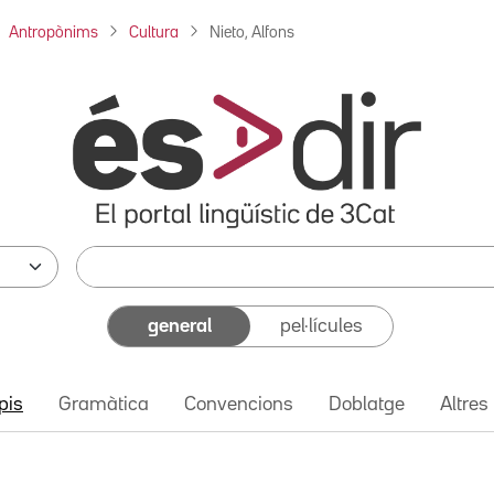
Antropònims
Cultura
Nieto, Alfons
general
pel·lícules
pis
Gramàtica
Convencions
Doblatge
Altres