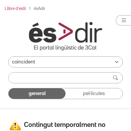
Llibre d'estil
ésAdir
general
pel·lícules
Contingut temporalment no